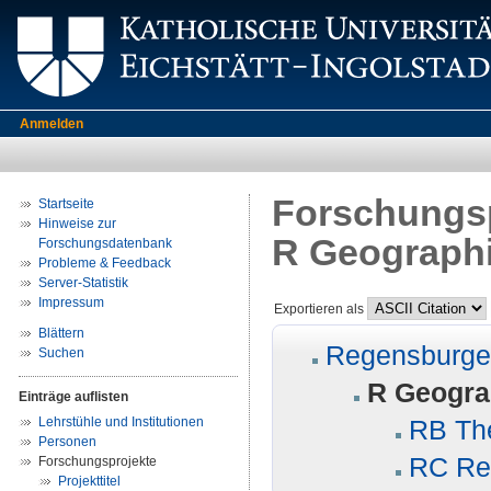
Anmelden
Forschungsp
Startseite
Hinweise zur
R Geograph
Forschungsdatenbank
Probleme & Feedback
Server-Statistik
Impressum
Exportieren als
Blättern
Regensburger
Suchen
R Geogra
Einträge auflisten
Lehrstühle und Institutionen
RB Th
Personen
RC Re
Forschungsprojekte
Projekttitel