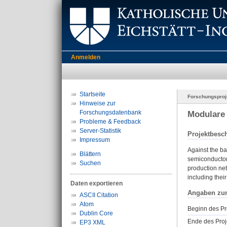
Anmelden
Startseite
Forschungsproj
Hinweise zur
Forschungsdatenbank
Modulare 
Probleme & Feedback
Server-Statistik
Projektbesc
Impressum
Against the ba
Blättern
semiconductor 
Suchen
production net
including thei
Daten exportieren
Angaben zu
ASCII Citation
Atom
Beginn des Pr
Dublin Core
Ende des Proj
EP3 XML