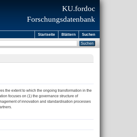
KU.fordoc
Forschungsdatenbank
Startseite
Blättern
Suchen
es the extent to which the ongoing transformation in the
ation focuses on (1) the governance structure of
 management of innovation and standardisation processes
artners.