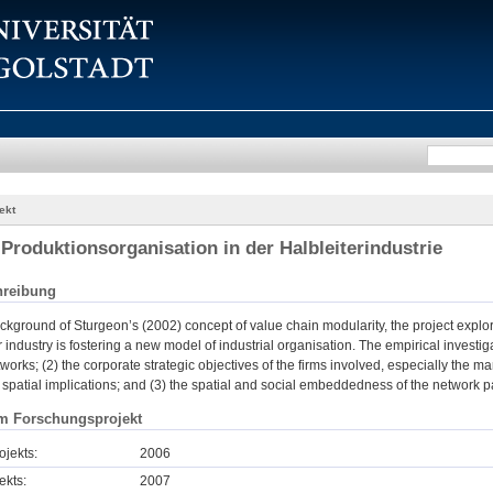
ekt
Produktionsorganisation in der Halbleiterindustrie
hreibung
ckground of Sturgeon’s (2002) concept of value chain modularity, the project explor
industry is fostering a new model of industrial organisation. The empirical investig
works; (2) the corporate strategic objectives of the firms involved, especially the
r spatial implications; and (3) the spatial and social embeddedness of the network p
m Forschungsprojekt
ojekts:
2006
ekts:
2007