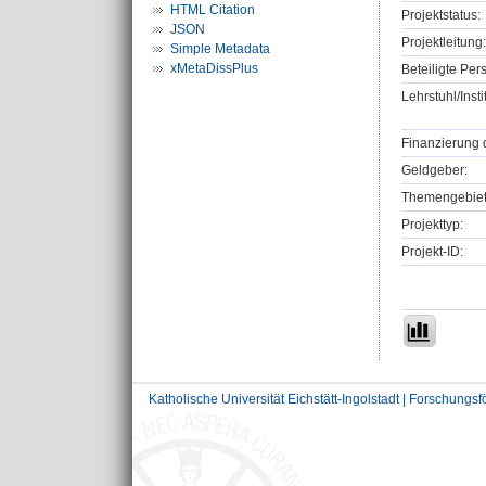
HTML Citation
Projektstatus:
JSON
Projektleitung:
Simple Metadata
xMetaDissPlus
Beteiligte Per
Lehrstuhl/Insti
Finanzierung 
Geldgeber:
Themengebiet
Projekttyp:
Projekt-ID:
Katholische Universität Eichstätt-Ingolstadt | Forschungs