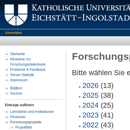
Anmelden
Forschungsp
Startseite
Hinweise zur
Forschungsdatenbank
Probleme & Feedback
Bitte wählen Sie 
Server-Statistik
Impressum
2026
(13)
Blättern
2025
(38)
Suchen
2024
(25)
Einträge auflisten
Lehrstühle und Institutionen
2023
(41)
Personen
Forschungsprojekte
2022
(43)
Projekttitel