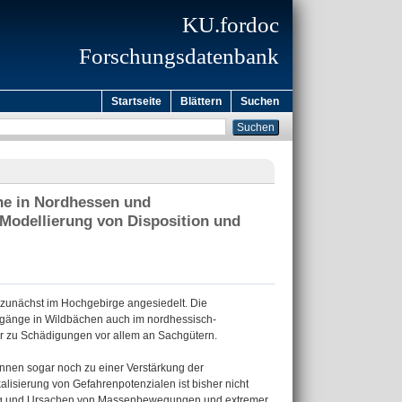
KU.fordoc
Forschungsdatenbank
Startseite
Blättern
Suchen
he in Nordhessen und
Modellierung von Disposition und
zunächst im Hochgebirge angesiedelt. Die
änge in Wildbächen auch im nordhessisch-
r zu Schädigungen vor allem an Sachgütern.
nen sogar noch zu einer Verstärkung der
lisierung von Gefahrenpotenzialen ist bisher nicht
tung und Ursachen von Massenbewegungen und extremer