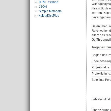
HTML Citation
Wildbachdynam
JSON
für ein Bunts
Simple Metadata
werden Dispos
xMetaDissPlus
der aufgebaut
Daten über Fr
Reichweiten d
allem des Nie
Gefährdungsfl
Angaben zu
Beginn des Pr
Ende des Proj
Projektstatus:
Projektleitung:
Beteiligte Per
Lehrstuhl/Insti
Finanzierung 