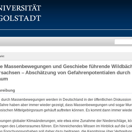
ekt
ive Massenbewegungen und Geschiebe führende Wildbäc
sachsen – Abschätzung von Gefahrenpotentialen durch 
aum
hreibung
 durch Massenbewegungen werden in Deutschland in der öffentlichen Diskussion 
Jahre haben aber immer wieder gezeigt, dass Massenbewegungen und sogar Murg
sischen Mittelgebirgsraum gehäuft auftreten können. Es kommt dann immer wiede
kungen globaler Klimaänderungen, wie etwa eine Zunahme der Niederschläge, kön
ungen des Lebensraumes führen. Ein hinreichendes Wissen im Hinblick auf die Loka
s Forschungsvorhaben soll daher dazu beitragen, die Kenntnisse über Verbrei