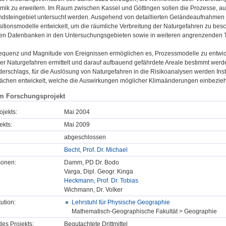
ik zu erweitern. Im Raum zwischen Kassel und Göttingen sollen die Prozesse, a
andsteingebiet untersucht werden. Ausgehend von detaillierten Geländeaufnah
itionsmodelle entwickelt, um die räumliche Verbreitung der Naturgefahren zu bes
en Datenbanken in den Untersuchungsgebieten sowie in weiteren angrenzenden T
equenz und Magnitude von Ereignissen ermöglichen es, Prozessmodelle zu entwi
er Naturgefahren ermittelt und darauf aufbauend gefährdete Areale bestimmt wer
derschlags, für die Auslösung von Naturgefahren in die Risikoanalysen werden In
ächen entwickelt, welche die Auswirkungen möglicher Klimaänderungen einbezie
m Forschungsprojekt
ojekts:
Mai 2004
ekts:
Mai 2009
abgeschlossen
Becht, Prof. Dr. Michael
sonen:
Damm, PD Dr. Bodo
Varga, Dipl. Geogr. Kinga
Heckmann, Prof. Dr. Tobias
Wichmann, Dr. Volker
tution:
Lehrstuhl für Physische Geographie
Mathematisch-Geographische Fakultät > Geographie
des Projekts:
Begutachtete Drittmittel