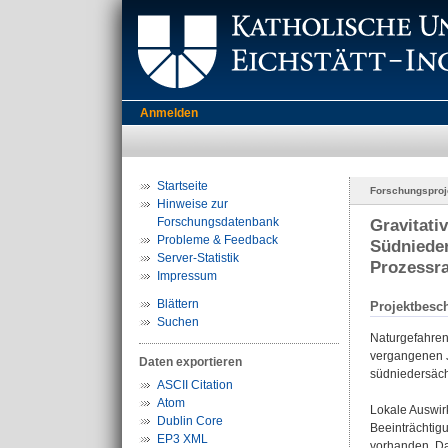
Anmelden
Startseite
Forschungsproj
Hinweise zur
Forschungsdatenbank
Gravitat
Probleme & Feedback
Südnieder
Server-Statistik
Prozessr
Impressum
Blättern
Projektbesc
Suchen
Naturgefahren
vergangenen 
Daten exportieren
südniedersäch
ASCII Citation
Atom
Lokale Auswir
Dublin Core
Beeinträchtig
EP3 XML
vorhanden. Da