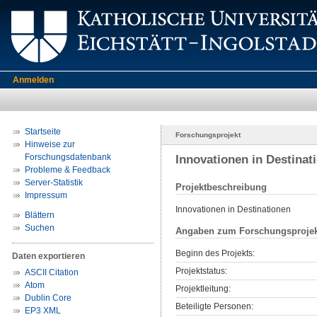
Anmelden
Startseite
Forschungsprojekt
Hinweise zur
Forschungsdatenbank
Innovationen in Destinat
Probleme & Feedback
Server-Statistik
Projektbeschreibung
Impressum
Innovationen in Destinationen
Blättern
Suchen
Angaben zum Forschungsprojek
Beginn des Projekts:
Daten exportieren
Projektstatus:
ASCII Citation
Atom
Projektleitung:
Dublin Core
Beteiligte Personen:
EP3 XML