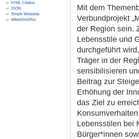
HTML Citation
Mit dem Themenbe
JSON
Simple Metadata
Verbundprojekt „M
xMetaDissPlus
der Region sein. 
Lebensstile und 
durchgeführt wir
Träger in der Reg
sensibilisieren u
Beitrag zur Steig
Erhöhung der Inn
das Ziel zu errei
Konsumverhalten,
Lebensstilen bei 
Bürger*innen sow