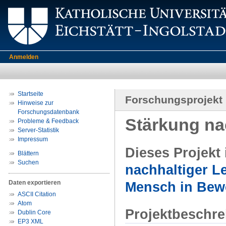
Anmelden
Startseite
Forschungsprojekt
Hinweise zur
Forschungsdatenbank
Stärkung na
Probleme & Feedback
Server-Statistik
Impressum
Dieses Projekt
Blättern
Suchen
nachhaltiger L
Daten exportieren
Mensch in Bew
ASCII Citation
Atom
Projektbeschr
Dublin Core
EP3 XML