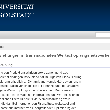
ekt
ziehungen in transnationalen Wertschöpfungsnetzwerke
hreibung
ng von Produktionsschritten sowie zunehmend auch
ienstleistungen ins Ausland hat im Zuge von Globalisierung
isierung erheblich an Dynamik und Komplexität gewonnen. In
esintegration verschob sich der Finanzierungsbedarf auf vor-
rte Wertschöpfungsstufen (Lieferanten, Dienstleister).
esultierenden Material-, Informations- und Warenflüssen in
ftlichen Literatur bereits viel Aufmerksamkeit gezollt
n die damit einhergehenden Finanzflüsse weitestgehend
nsätze zur unternehmensübergreifenden Optimierung der