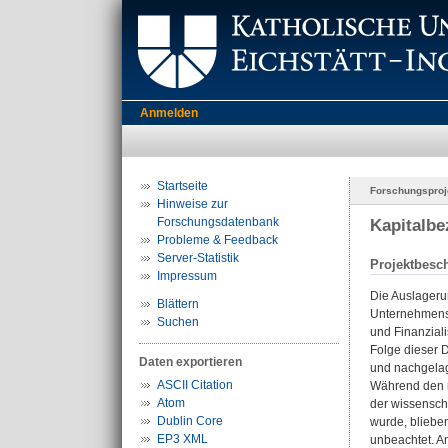
Anmelden
Startseite
Forschungsproj
Hinweise zur
Forschungsdatenbank
Kapitalbe
Probleme & Feedback
Server-Statistik
Projektbesc
Impressum
Die Auslageru
Blättern
Unternehmensd
Suchen
und Finanzial
Folge dieser D
Daten exportieren
und nachgelage
ASCII Citation
Während den r
Atom
der wissenscha
Dublin Core
wurde, bliebe
EP3 XML
unbeachtet. A