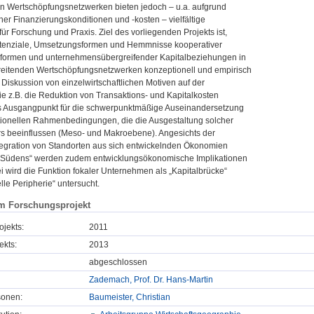
in Wertschöpfungsnetzwerken bieten jedoch – u.a. aufgrund
her Finanzierungskonditionen und -kosten – vielfältige
ür Forschung und Praxis. Ziel des vorliegenden Projekts ist,
otenziale, Umsetzungsformen und Hemmnisse kooperativer
formen und unternehmensübergreifender Kapitalbeziehungen in
eitenden Wertschöpfungsnetzwerken konzeptionell und empirisch
 Diskussion von einzelwirtschaftlichen Motiven auf der
e z.B. die Reduktion von Transaktions- und Kapitalkosten
ls Ausgangpunkt für die schwerpunktmäßige Auseinandersetzung
tutionellen Rahmenbedingungen, die die Ausgestaltung solcher
ers beeinflussen (Meso- und Makroebene). Angesichts der
ntegration von Standorten aus sich entwickelnden Ökonomien
 Südens“ werden zudem entwicklungsökonomische Implikationen
i wird die Funktion fokaler Unternehmen als „Kapitalbrücke“
elle Peripherie“ untersucht.
m Forschungsprojekt
ojekts:
2011
ekts:
2013
abgeschlossen
Zademach, Prof. Dr. Hans-Martin
sonen:
Baumeister, Christian