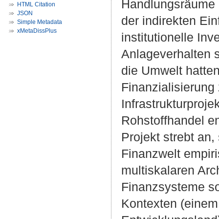
Handlungsräume d
HTML Citation
JSON
der indirekten Ei
Simple Metadata
xMetaDissPlus
institutionelle In
Anlageverhalten 
die Umwelt hatte
Finanzialisierung
Infrastrukturproj
Rohstoffhandel en
Projekt strebt an
Finanzwelt empir
multiskalaren Arch
Finanzsysteme sol
Kontexten (einem 