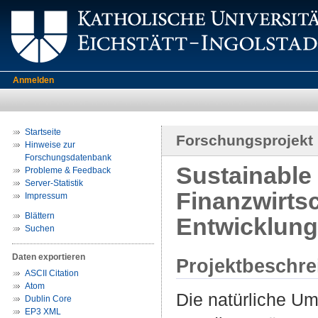
Anmelden
Startseite
Forschungsprojekt
Hinweise zur
Forschungsdatenbank
Sustainable
Probleme & Feedback
Server-Statistik
Finanzwirtsc
Impressum
Blättern
Entwicklung
Suchen
Daten exportieren
Projektbeschr
ASCII Citation
Atom
Die natürliche Um
Dublin Core
EP3 XML