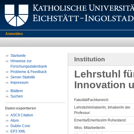
Anmelden
Startseite
Institution
Hinweise zur
Forschungsdatenbank
Lehrstuhl fü
Probleme & Feedback
Server-Statistik
Innovation 
Impressum
Blättern
Suchen
Fakultät/Fachbereich:
Lehrstuhlinhaber/in, Inhaber/in der
Daten exportieren
Professur:
ASCII Citation
Emerita/Emeritus/im Ruhestand:
Atom
Dublin Core
Wiss. Mitarbeiter/in:
EP3 XML