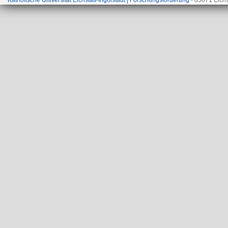
Katholische Universität Eichstätt-Ingolstadt | Forschungsförderung
- 85071 Eichs