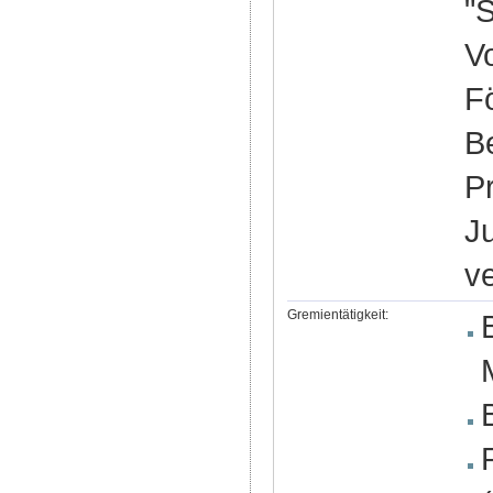
"
V
Fö
B
P
Ju
v
Gremientätigkeit: