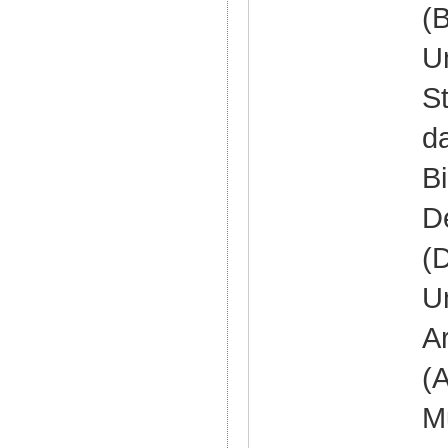
(
U
S
da
B
D
(
U
A
(
Mu