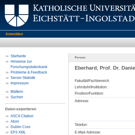
Anmelden
Startseite
Person
Hinweise zur
Forschungsdatenbank
Eberhard, Prof. Dr. Dani
Probleme & Feedback
Server-Statistik
Fakultät/Fachbereich:
Impressum
Lehrstuhl/Institution:
Blättern
Position/Funktion:
Suchen
Adresse:
Daten exportieren
ASCII Citation
Atom
Telefon:
Dublin Core
EP3 XML
E-Mail-Adresse: