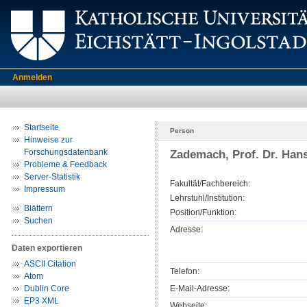
Anmelden
Startseite
Person
Hinweise zur
Forschungsdatenbank
Zademach, Prof. Dr. Han
Probleme & Feedback
Server-Statistik
Fakultät/Fachbereich:
Impressum
Lehrstuhl/Institution:
Blättern
Position/Funktion:
Suchen
Adresse:
Daten exportieren
ASCII Citation
Telefon:
Atom
Dublin Core
E-Mail-Adresse:
EP3 XML
Webseite: