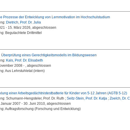
 Prozesse der Entwicklung von Lernmotivation im Hochschulstudium
ung:
Dietrich, Prof. Dr. Julia
2021 - 15. März 2026, abgeschlossen
g: Begutachtete Drittmittel
 Überprüfung eines Gerechtigkeitsmodells im Bildungswesen
ung:
Kals, Prof. Dr. Elisabeth
November 2008 - , abgeschlossen
g: Aus Lehrstuhletat (intern)
klung einer Arbeitsgedächtnistestbatterie für Kinder von 5-12 Jahren (AGTB 5-12)
ung:
Schumann-Hengsteler, Prof. Dr. Ruth ;
Seitz-Stein, Prof. Dr. Katja
;
Zoelch, Dr. C
1. Januar 2007 - 30. Juni 2010, abgeschlossen
ng: Auftragsforschung (Forschung und Entwicklung)