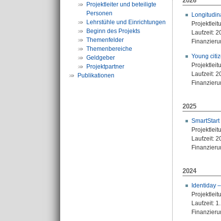
2026
Projektleiter und beteiligte
Personen
Longitudina
Lehrstühle und Einrichtungen
Projektleit
Beginn des Projekts
Laufzeit: 2
Themenfelder
Finanzier
Themenbereiche
Young citiz
Geldgeber
Projektleit
Projektpartner
Laufzeit: 2
Publikationen
Finanzier
2025
SmartStar
Projektleit
Laufzeit: 2
Finanzierun
2024
Identiday –
Projektleit
Laufzeit: 1
Finanzier