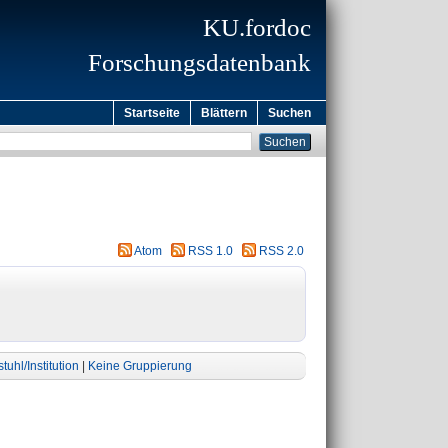
KU.fordoc
Forschungsdatenbank
Startseite
Blättern
Suchen
Atom
RSS 1.0
RSS 2.0
tuhl/Institution
|
Keine Gruppierung