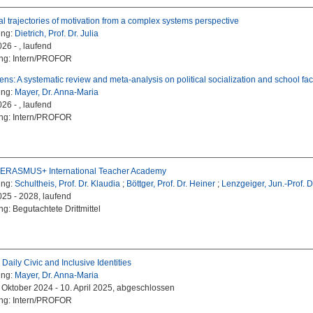
l trajectories of motivation from a complex systems perspective
ung:
Dietrich, Prof. Dr. Julia
026 - , laufend
ung: Intern/PROFOR
ens: A systematic review and meta-analysis on political socialization and school fac
ung:
Mayer, Dr. Anna-Maria
026 - , laufend
ung: Intern/PROFOR
t ERASMUS+ International Teacher Academy
ung:
Schultheis, Prof. Dr. Klaudia
;
Böttger, Prof. Dr. Heiner
;
Lenzgeiger, Jun.-Prof. D
025 - 2028, laufend
g: Begutachtete Drittmittel
 Daily Civic and Inclusive Identities
ung:
Mayer, Dr. Anna-Maria
. Oktober 2024 - 10. April 2025, abgeschlossen
ung: Intern/PROFOR