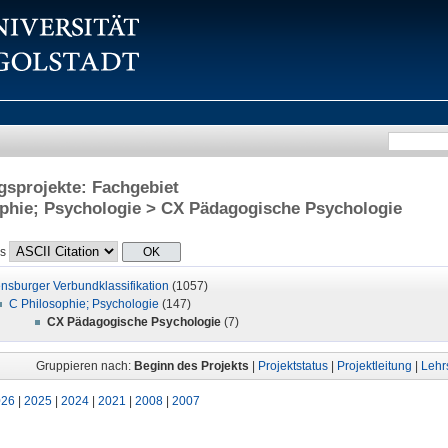
sprojekte: Fachgebiet
phie; Psychologie > CX Pädagogische Psychologie
ls
nsburger Verbundklassifikation
(1057)
C Philosophie; Psychologie
(147)
CX Pädagogische Psychologie
(7)
Gruppieren nach:
Beginn des Projekts
|
Projektstatus
|
Projektleitung
|
Lehrs
026
|
2025
|
2024
|
2021
|
2008
|
2007