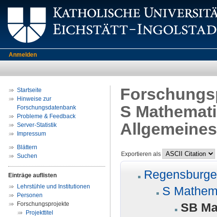
Anmelden
Forschungsp
Startseite
Hinweise zur
S Mathemati
Forschungsdatenbank
Probleme & Feedback
Allgemeines
Server-Statistik
Impressum
Blättern
Exportieren als
Suchen
Regensburger
Einträge auflisten
Lehrstühle und Institutionen
S Mathema
Personen
Forschungsprojekte
SB Ma
Projekttitel