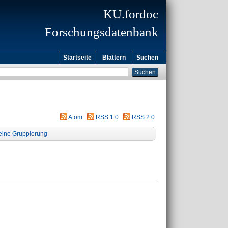
KU.fordoc
Forschungsdatenbank
Startseite
Blättern
Suchen
Atom
RSS 1.0
RSS 2.0
eine Gruppierung