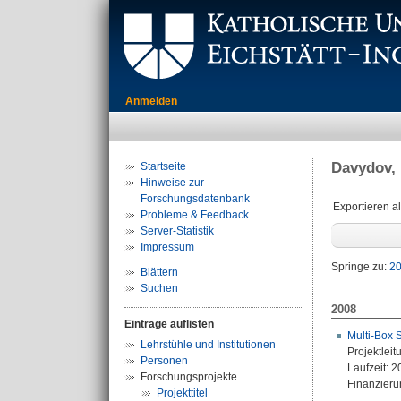
Anmelden
Davydov, 
Startseite
Hinweise zur
Forschungsdatenbank
Exportieren a
Probleme & Feedback
Server-Statistik
Impressum
Springe zu:
2
Blättern
Suchen
2008
Einträge auflisten
Multi-Box 
Lehrstühle und Institutionen
Projektleit
Personen
Laufzeit: 
Forschungsprojekte
Finanzierun
Projekttitel