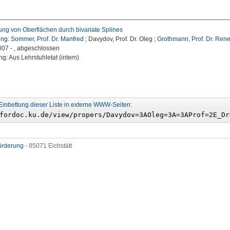
rung von Oberflächen durch bivariate Splines
ung:
Sommer, Prof. Dr. Manfred
; Davydov, Prof. Dr. Oleg ;
Grothmann, Prof. Dr. Ren
2007 - , abgeschlossen
g: Aus Lehrstuhletat (intern)
Einbettung dieser Liste in externe WWW-Seiten:
förderung
- 85071 Eichstätt