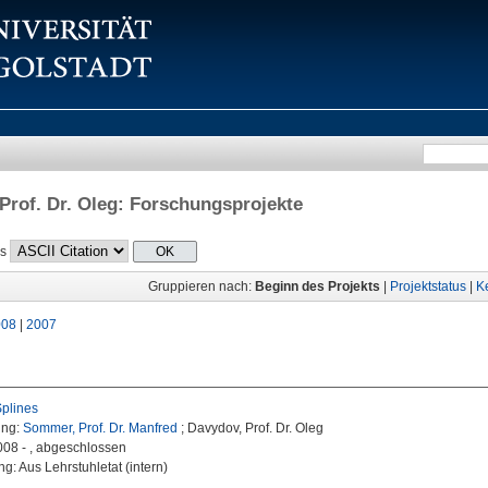
Prof. Dr. Oleg
: Forschungsprojekte
ls
Gruppieren nach:
Beginn des Projekts
|
Projektstatus
|
K
008
|
2007
Splines
ung:
Sommer, Prof. Dr. Manfred
; Davydov, Prof. Dr. Oleg
2008 - , abgeschlossen
g: Aus Lehrstuhletat (intern)