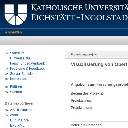
Anmelden
Startseite
Forschungsprojekt
Hinweise zur
Forschungsdatenbank
Visualisierung von Oberf
Probleme & Feedback
Server-Statistik
Impressum
Angaben zum Forschungsprojek
Blättern
Suchen
Beginn des Projekts:
Projektstatus:
Daten exportieren
Projektleitung:
ASCII Citation
Atom
Dublin Core
Beteiligte Personen:
EP3 XML