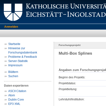
Anmelden
Startseite
Forschungsprojekt
Hinweise zur
Forschungsdatenbank
Multi-Box Splines
Probleme & Feedback
Server-Statistik
Impressum
Angaben zum Forschungsprojek
Blättern
Suchen
Beginn des Projekts:
Projektstatus:
Daten exportieren
Projektleitung:
ASCII Citation
Atom
Lehrstuhl/Institution:
Dublin Core
EP3 XML