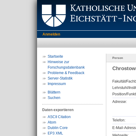
Anmelden
Startseite
Person
Hinweise zur
Forschungsdatenbank
Chrostows
Probleme & Feedback
Server-Statistik
Fakultät/Fachb
Impressum
Lehrstuhl/Insti
Blättern
Position/Funkt
Suchen
Adresse:
Daten exportieren
ASCII Citation
Telefon:
Atom
Dublin Core
E-Mail-Adress
EP3 XML
Webseite: