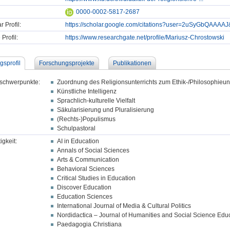
0000-0002-5817-2687
 Profil:
https://scholar.google.com/citations?user=2uSyGbQAAAA
Profil:
https://www.researchgate.net/profile/Mariusz-Chrostowski
gsprofil
Forschungsprojekte
Publikationen
schwerpunkte:
Zuordnung des Religionsunterrichts zum Ethik-/Philosophieunt
Künstliche Intelligenz
Sprachlich-kulturelle Vielfalt
Säkularisierung und Pluralisierung
(Rechts-)Populismus
Schulpastoral
igkeit:
AI in Education
Annals of Social Sciences
Arts & Communication
Behavioral Sciences
Critical Studies in Education
Discover Education
Education Sciences
International Journal of Media & Cultural Politics
Nordidactica – Journal of Humanities and Social Science Edu
Paedagogia Christiana