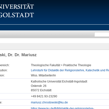
ki, Dr. Dr. Mariusz
ereich:
Theologische Fakultät > Praktische Theologie
tution:
Lehrstuhl für Didaktik der Religionslehre, Katechetik und 
ion:
Wiss. Mitarbeiter/in
Katholische Universität Eichstätt-Ingolstadt
Ostenstr. 26
85072 Eichstätt
+49 8421 93-23290
e:
mariusz.chrostowski@ku.de
https://www.ku.de/thf/didaktik-der-religionslehre-...