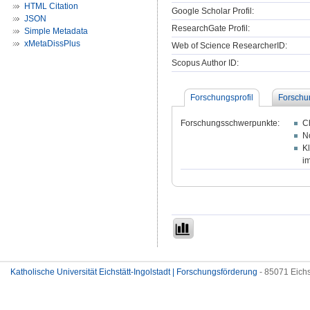
HTML Citation
Google Scholar Profil:
JSON
ResearchGate Profil:
Simple Metadata
xMetaDissPlus
Web of Science ResearcherID:
Scopus Author ID:
Forschungsprofil
Forschu
Forschungsschwerpunkte:
C
N
K
im
Katholische Universität Eichstätt-Ingolstadt | Forschungsförderung
- 85071 Eichs