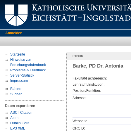
Anmelden
Startseite
Person
Hinweise zur
Forschungsdatenbank
Barke, PD Dr. Antonia
Probleme & Feedback
Server-Statistik
Fakultät/Fachbereich:
Impressum
Lehrstuhl/Institution:
Blättern
Position/Funktion:
Suchen
Adresse:
Daten exportieren
ASCII Citation
Atom
Webseite:
Dublin Core
EP3 XML
ORCID: