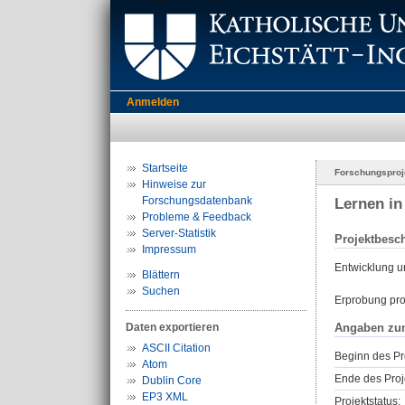
Anmelden
Startseite
Forschungsproj
Hinweise zur
Forschungsdatenbank
Lernen in
Probleme & Feedback
Server-Statistik
Projektbesc
Impressum
Entwicklung un
Blättern
Suchen
Erprobung pro
Daten exportieren
Angaben zu
ASCII Citation
Beginn des Pr
Atom
Ende des Proj
Dublin Core
EP3 XML
Projektstatus: