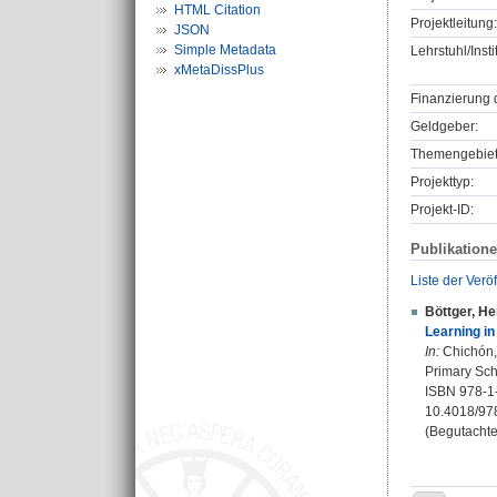
HTML Citation
Projektleitung:
JSON
Simple Metadata
Lehrstuhl/Insti
xMetaDissPlus
Finanzierung 
Geldgeber:
Themengebiet
Projekttyp:
Projekt-ID:
Publikation
Liste der Verö
Böttger, He
Learning in
In:
Chichón, 
Primary Sch
ISBN 978-1
10.4018/97
(Begutachte