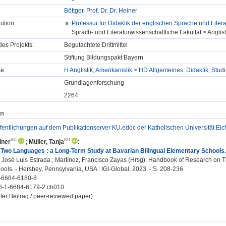
Böttger, Prof. Dr. Dr. Heiner
tution:
Professur für Didaktik der englischen Sprache und Litera
Sprach- und Literaturwissenschaftliche Fakultät > Anglist
des Projekts:
Begutachtete Drittmittel
Stiftung Bildungspakt Bayern
e:
H Anglistik; Amerikanistik > HD Allgemeines; Didaktik; St
Grundlagenforschung
2264
en
ffentlichungen auf dem Publikationserver KU.edoc der Katholischen Universität Eich
iner
;
Müller, Tanja
:
 Two Languages : a Long-Term Study at Bavarian Bilingual Elementary Schools.
José Luis Estrada ; Martínez, Francisco Zayas (Hrsg): Handbook of Research on Tr
ools. - Hershey, Pennsylvania, USA : IGI-Global, 2023. - S. 208-236
-6684-6180-8
8-1-6684-6179-2.ch010
ter Beitrag / peer-reviewed paper)