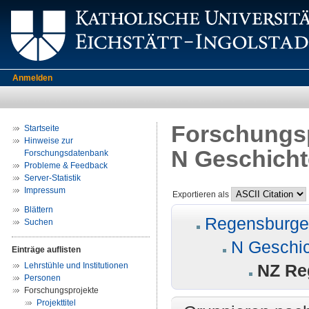
Anmelden
Forschungsp
Startseite
Hinweise zur
N Geschicht
Forschungsdatenbank
Probleme & Feedback
Server-Statistik
Impressum
Exportieren als
Blättern
Regensburger
Suchen
N Geschi
Einträge auflisten
Lehrstühle und Institutionen
NZ Re
Personen
Forschungsprojekte
Projekttitel