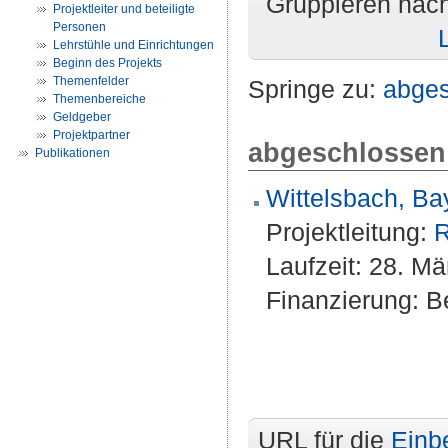
Gruppieren nac
Projektleiter und beteiligte
Personen
Lehrstühle und Einrichtungen
Beginn des Projekts
Themenfelder
Springe zu:
abge
Themenbereiche
Geldgeber
Projektpartner
abgeschlossen
Publikationen
Wittelsbach, Bay
Projektleitung:
R
Laufzeit: 28. M
Finanzierung: Be
URL für die
Einb