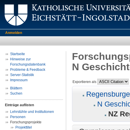
Anmelden
Forschungsp
Startseite
Hinweise zur
N Geschicht
Forschungsdatenbank
Probleme & Feedback
Server-Statistik
Impressum
Exportieren als
Blättern
Regensburger
Suchen
N Geschi
Einträge auflisten
Lehrstühle und Institutionen
NZ Re
Personen
Forschungsprojekte
Projekttitel