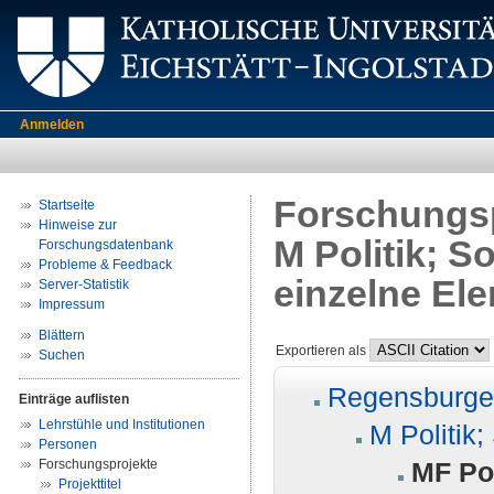
Anmelden
Forschungsp
Startseite
Hinweise zur
M Politik; S
Forschungsdatenbank
Probleme & Feedback
einzelne El
Server-Statistik
Impressum
Blättern
Exportieren als
Suchen
Regensburger
Einträge auflisten
Lehrstühle und Institutionen
M Politik;
Personen
Forschungsprojekte
MF Pol
Projekttitel