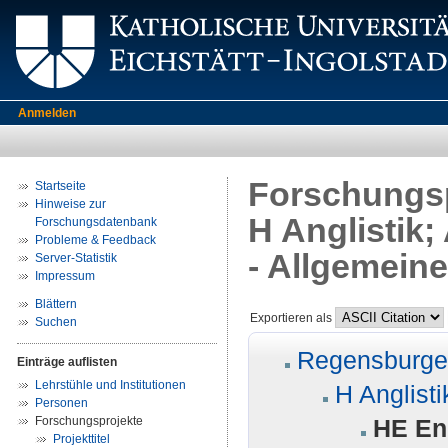
Anmelden
Forschungsp
Startseite
Hinweise zur
H Anglistik
Forschungsdatenbank
Probleme & Feedback
- Allgemein
Server-Statistik
Impressum
Blättern
Exportieren als
Suchen
Regensburger
Einträge auflisten
Lehrstühle und Institutionen
H Anglisti
Personen
Forschungsprojekte
HE En
Projekttitel