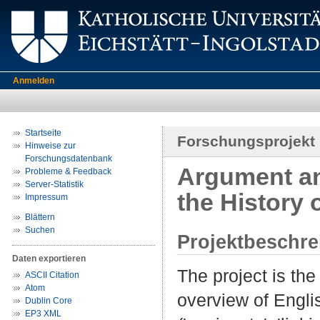
Anmelden
Startseite
Forschungsprojekt
Hinweise zur
Forschungsdatenbank
Argument an
Probleme & Feedback
Server-Statistik
the History 
Impressum
Blättern
Suchen
Projektbeschr
Daten exportieren
The project is th
ASCII Citation
Atom
overview of Engli
Dublin Core
EP3 XML