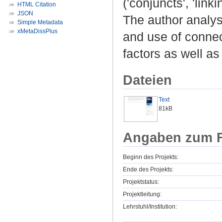
('conjuncts', 'lin
HTML Citation
JSON
The author analyse
Simple Metadata
xMetaDissPlus
and use of connec
factors as well as
Dateien
Text
81kB
Angaben zum F
Beginn des Projekts:
Ende des Projekts:
Projektstatus:
Projektleitung:
Lehrstuhl/Institution: