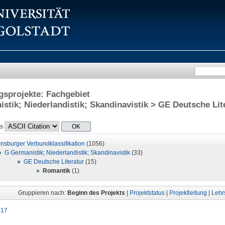
sprojekte: Fachgebiet
stik; Niederlandistik; Skandinavistik > GE Deutsche Li
ls
nsburger Verbundklassifikation
(1056)
G Germanistik; Niederlandistik; Skandinavistik
(33)
GE Deutsche Literatur
(15)
Romantik
(1)
Gruppieren nach:
Beginn des Projekts
|
Projektstatus
|
Projektleitung
|
Lehrs
017