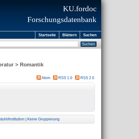
KU.fordoc
Forschungsdatenbank
Startseite
Blättern
Suchen
teratur > Romantik
Atom
RSS 1.0
RSS 2.0
tuhl/Institution
|
Keine Gruppierung