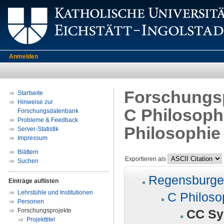
Anmelden
Forschungsp
Startseite
Hinweise zur
C Philosoph
Forschungsdatenbank
Probleme & Feedback
Philosophie
Server-Statistik
Impressum
Blättern
Exportieren als
Suchen
Regensburger
Einträge auflisten
Lehrstühle und Institutionen
C Philoso
Personen
Forschungsprojekte
CC Sy
Projekttitel