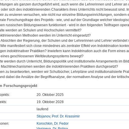
chtungen als ganzen durchgeführt wird, auch wenn die Lehrerinnen und Lehrer an 
, oder sich des indoktrinierenden Charakters ihres Unterrichts nicht bewusst sind. 
wir zu eruieren versuchen, wie nicht nur einzelne Bildungseinrichtungen, sondern 
rale Forschungsfrage des Projekts - wie, und auf der Grundlage welcher ideologis
en russischen Bildungswesen funktioniert - wird in den folgenden Teilfragen operat
alte werden an Schulen und Hochschulen vermittelt?
oktrinierenden Methoden werden im Unterricht eingesetzt?
 Absichten der Regierung, der Schulen und der Lehrerinnen und Lehrer verbindet s
 Wie manifestiert sich close mindednes als zentraler Effekt von Indoktrination kon
lgen indoktrinativer Praktiken? Inwiefern kann Indoktrination auch die Form eine
b eines geschlossenen Weltdeutungssystems bewegt?
e werden durch Unterricht, Bildungspolitik und institutionelle Arrangements im Bi
n Machtmechanismen werden die indoktrinierenden Praktiken durchgesetzt?
en zu beantworten, werden wir Schulbücher, Lehrpläne und institutionalisierte Pr
und dabei die Ansätze der Begriffsanalyse, der normativen Analyse und der kritis
m Forschungsprojekt
ojekts:
20. Oktober 2025
ekts:
19. Oktober 2028
laufend
Stojanov, Prof. Dr. Krassimir
sonen:
Korochkin, Dr. Fedor
Vasineva, Dr. Polina