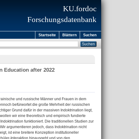
KU.fordoc
Forschungsdatenbank
Startseite
Blättern
Suchen
n Education after 2022
krainische und russische Männer und Frauen in dem
ennoch befürwortet die große Mehrheit der russischen
tiger Grund dafür in der massiven Indoktrination liegt,
wollen wir eine theoretisch und empirisch fundierte
doktrination funktioniert. Die traditionellen Studien zur
Wir argumentieren jedoch, dass Indoktrination nicht
t, ist eine breitere Konzeption institutioneller
-Schüler-Interaktion hinausgeht und von den