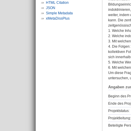
HTML Citation
Bildungseinri
JSON
indoktrinieren
Simple Metadata
weiter, indem 
xMetaDissPlus
kann. Die zent
zeitgenössisch
1. Welche Inh
2. Welche ind
3. Mit welchen
4. Die Folgen:
kollektiven Fo
sich innerhal
5. Welche Wert
6. Mit welche
Um diese Frag
untersuchen, 
Angaben zu
Beginn des Pr
Ende des Proj
Projektstatus:
Projektleitung:
Beteiligte Per