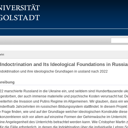
ekt
Indoctrination and Its Ideological Foundations in Russia
ndoktrination und ihre ideologische Grundlagen in ussland nach 2022
hreibung
22 marschierte Russland in die Ukraine ein, und seitdem sind Hunderttausende u
g gestorben, der auch immense materielle und psychische Kosten verursacht hat. D
iterhin die Invasion und Putins Regime im Allgemeinen. Wir glauben, dass ein wich
anderthalb Jahrzehnten im russischen Bildungssystem stattfindet. In diesem Projekt 
e Frage finden, wie und auf der Grundlage welcher ideologischen Konstrukte diese In
 konzentrieren sich vor allem auf einzelne Formen der Gehirnwäsche im Unterricht. 
ine Angelegenheit des Unterrichts betrachtet werden kann. Wie Cristopher Martin zeig
 für die Fälle erforderlich, in denen die Indoktrination über die individuelle Lehrer