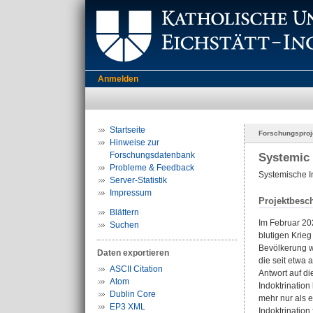
Anmelden
Startseite
Forschungsproj
Hinweise zur
Forschungsdatenbank
Systemic 
Probleme & Feedback
Systemische I
Server-Statistik
Impressum
Projektbesc
Blättern
Im Februar 20
Suchen
blutigen Krie
Bevölkerung we
Daten exportieren
die seit etwa 
ASCII Citation
Antwort auf di
Atom
Indoktrination
Dublin Core
mehr nur als e
EP3 XML
Indoktrination