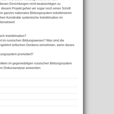
diesen Einrichtungen nicht beabsichtigen zu
In diesem Projekt gehen wir sogar noch einen Schritt
ein ganzes nationales Bildungssystem indoktrinieren
chen Konstrukte systemische Indoktrination im
ionalisiert:
ich Indoktrination?
kret im russischen Bildungswesen? Was sind die
s angeblich kritischen Denkens einnehmen, wenn dieses
ldungssystem promotiert?
aktiken im gegenwärtigen russischen Bildungssystem
chen Diskursanalyse anwenden.