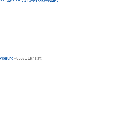
che Sozialethik & Gesellschaftspolitik
förderung
- 85071 Eichstätt