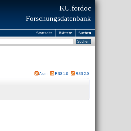
KU.fordoc
Forschungsdatenbank
Startseite
Blättern
Suchen
Atom
RSS 1.0
RSS 2.0