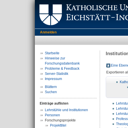
Anmelden
Instituti
Startseite
Hinweise zur
Forschungsdatenbank
Eine Ebene
Probleme & Feedback
Exportieren a
Server-Statistik
Impressum
Katho
Blättern
Suchen
Einträge auflisten
Lehrstu
Lehrstu
Lehrstühle und Institutionen
Lehrstu
Personen
Profess
Forschungsprojekte
Theolog
Projekttitel