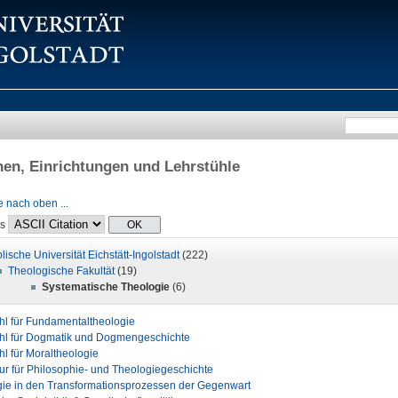
onen, Einrichtungen und Lehrstühle
 nach oben ...
ls
lische Universität Eichstätt-Ingolstadt
(222)
Theologische Fakultät
(19)
Systematische Theologie
(6)
hl für Fundamentaltheologie
hl für Dogmatik und Dogmengeschichte
hl für Moraltheologie
ur für Philosophie- und Theologiegeschichte
ie in den Transformationsprozessen der Gegenwart