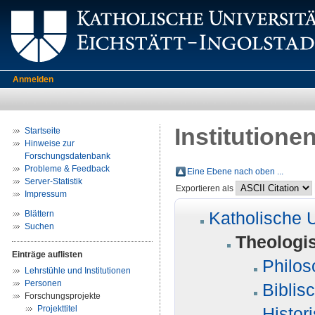
Anmelden
Institutione
Startseite
Hinweise zur
Forschungsdatenbank
Probleme & Feedback
Eine Ebene nach oben ...
Server-Statistik
Exportieren als
Impressum
Katholische U
Blättern
Suchen
Theologis
Einträge auflisten
Philos
Lehrstühle und Institutionen
Personen
Biblis
Forschungsprojekte
Projekttitel
Histor