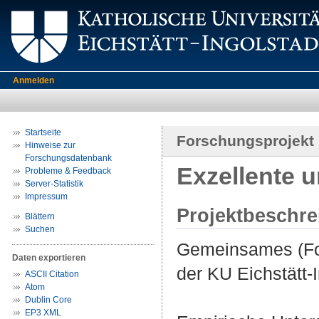
Anmelden
Startseite
Forschungsprojekt
Hinweise zur
Forschungsdatenbank
Exzellente u
Probleme & Feedback
Server-Statistik
Impressum
Projektbeschr
Blättern
Suchen
Gemeinsames (For
Daten exportieren
der KU Eichstätt-
ASCII Citation
Atom
Dublin Core
EP3 XML