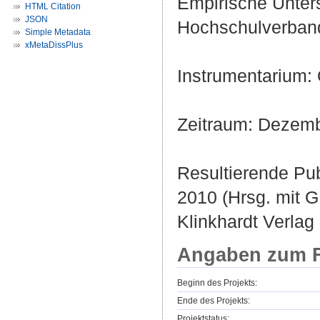
Empirische Unte
HTML Citation
JSON
Hochschulverband
Simple Metadata
xMetaDissPlus
Instrumentarium: 
Zeitraum: Dezem
Resultierende Pub
2010 (Hrsg. mit G
Klinkhardt Verlag
Angaben zum F
Beginn des Projekts:
Ende des Projekts:
Projektstatus: