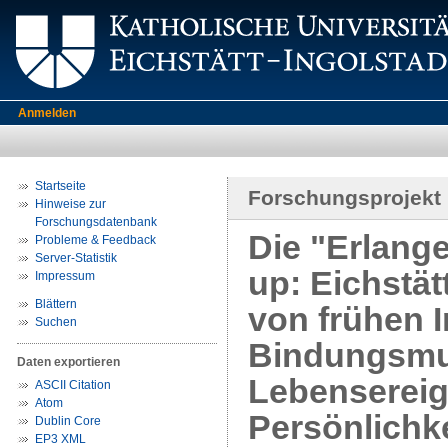
Anmelden
Startseite
Forschungsprojekt
Hinweise zur
Forschungsdatenbank
Die "Erlang
Probleme & Feedback
Server-Statistik
up: Eichstä
Impressum
Blättern
von frühen 
Suchen
Bindungsmus
Daten exportieren
Lebensereig
ASCII Citation
Atom
Persönlichke
Dublin Core
EP3 XML