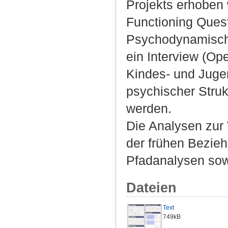
Projekts erhoben
Functioning Quest
Psychodynamische
ein Interview (Op
Kindes- und Juge
psychischer Struk
werden.
Die Analysen zur
der frühen Bezie
Pfadanalysen sow
Dateien
Text
749kB