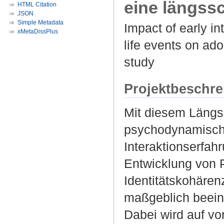
eine längss
HTML Citation
JSON
Simple Metadata
Impact of early in
xMetaDissPlus
life events on ado
study
Projektbeschr
Mit diesem Längss
psychodynamisch
Interaktionserfah
Entwicklung von P
Identitätskohäre
maßgeblich beein
Dabei wird auf vo