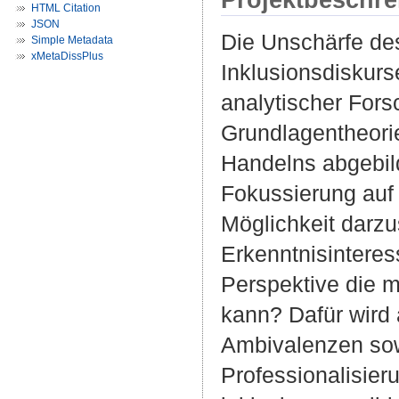
HTML Citation
JSON
Die Unschärfe des
Simple Metadata
xMetaDissPlus
Inklusionsdiskurs
analytischer Fors
Grundlagentheorie
Handelns abgebil
Fokussierung auf
Möglichkeit darzu
Erkenntnisintere
Perspektive die 
kann? Dafür wird 
Ambivalenzen sowi
Professionalisier