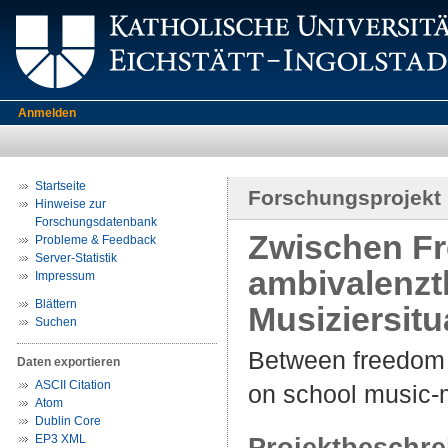
Anmelden
Startseite
Forschungsprojekt
Hinweise zur
Forschungsdatenbank
Zwischen Fr
Probleme & Feedback
Server-Statistik
ambivalenzt
Impressum
Blättern
Musiziersitu
Suchen
Between freedom a
Daten exportieren
ASCII Citation
on school music-ma
Atom
Dublin Core
EP3 XML
Projektbeschr