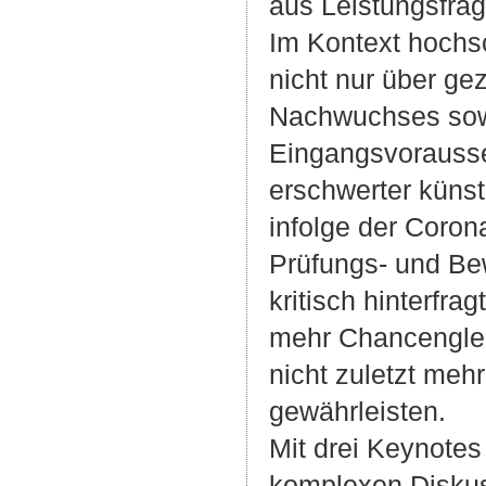
aus Leistungsfrag
Im Kontext hochs
nicht nur über ge
Nachwuchses sowi
Eingangsvorausse
erschwerter künst
infolge der Coro
Prüfungs- und Be
kritisch hinterfr
mehr Chancengleic
nicht zuletzt meh
gewährleisten.
Mit drei Keynotes
komplexen Diskus