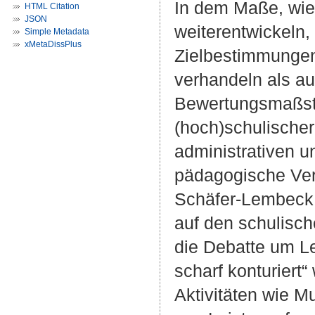
In dem Maße, wie
HTML Citation
JSON
weiterentwickeln, 
Simple Metadata
xMetaDissPlus
Zielbestimmungen
verhandeln als au
Bewertungsmaßstäb
(hoch)schulischer
administrativen u
pädagogische Vera
Schäfer-Lembeck (
auf den schulisch
die Debatte um L
scharf konturiert“
Aktivitäten wie 