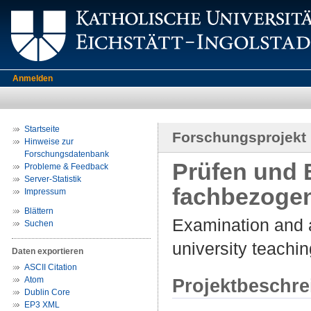
Anmelden
Startseite
Forschungsprojekt
Hinweise zur
Forschungsdatenbank
Prüfen und 
Probleme & Feedback
Server-Statistik
fachbezoge
Impressum
Blättern
Examination and a
Suchen
university teachin
Daten exportieren
ASCII Citation
Atom
Projektbeschr
Dublin Core
EP3 XML