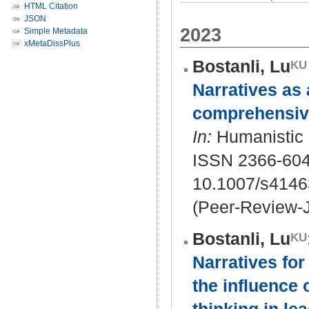
HTML Citation
JSON
2023
Simple Metadata
xMetaDissPlus
Bostanli, Lu
Narratives as 
comprehensiv
In:
Humanistic m
ISSN 2366-604
10.1007/s4146
(Peer-Review-J
Bostanli, Lu
Narratives for
the influence 