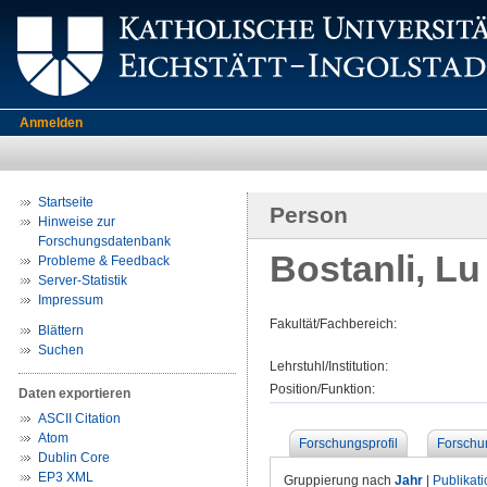
Anmelden
Startseite
Person
Hinweise zur
Forschungsdatenbank
Bostanli, Lu
Probleme & Feedback
Server-Statistik
Impressum
Fakultät/Fachbereich:
Blättern
Suchen
Lehrstuhl/Institution:
Position/Funktion:
Daten exportieren
ASCII Citation
Atom
Forschungsprofil
Forschu
Dublin Core
EP3 XML
Gruppierung nach
Jahr
|
Publikat