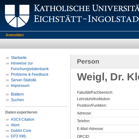
Anmelden
Startseite
Person
Hinweise zur
Forschungsdatenbank
Weigl, Dr. 
Probleme & Feedback
Server-Statistik
Impressum
Fakultät/Fachbereich:
Blättern
Lehrstuhl/Institution:
Suchen
Position/Funktion:
Daten exportieren
Adresse:
ASCII Citation
Telefon:
Atom
E-Mail-Adresse:
Dublin Core
EP3 XML
ORCID: