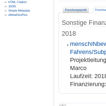
HTML Citation
JSON
Forschungsprofil
Forschu
Simple Metadata
xMetaDissPlus
Sonstige Finan
2018
menschINbewe
Fahrens/Subp
Projektleitung
Marco
Laufzeit: 20
Finanzierung