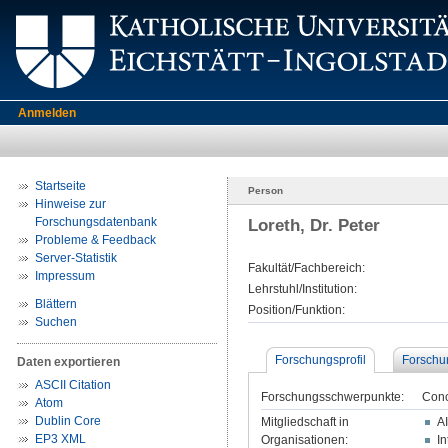
Anmelden
Startseite
Person
Hinweise zur
Forschungsdatenbank
Loreth, Dr. Peter
Probleme & Feedback
Server-Statistik
Fakultät/Fachbereich:
Impressum
Lehrstuhl/Institution:
Blättern
Position/Funktion:
Suchen
Forschungsprofil
Forschu
Daten exportieren
ASCII Citation
Forschungsschwerpunkte:
Conc
Atom
Dublin Core
Mitgliedschaft in
AI
EP3 XML
Organisationen:
I