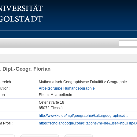
 Dipl.-Geogr. Florian
ereich:
Mathematisch-Geographische Fakultät > Geographie
tution:
Arbeitsgruppe Humangeographie
ion:
Ehem. Mitarbeiter/in
Ostenstraße 18
85072 Eichstätt
http://www.ku.de/mgf/geographie/kulturgeographie/d...
 Profil:
https://scholar.google.com/citations?hl=de&user=nbOHrp