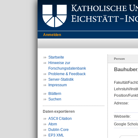
Anmelden
Startseite
Person
Hinweise zur
Forschungsdatenbank
Bauhuber,
Probleme & Feedback
Server-Statistik
Fakultät/Fachb
Impressum
Lehrstuhl/Insti
Blättern
Position/Funkt
Suchen
Adresse:
Daten exportieren
Webseite:
ASCII Citation
Atom
Google Scholar
Dublin Core
EP3 XML