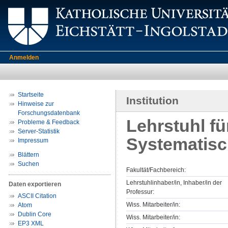
Anmelden
Startseite
Institution
Hinweise zur
Forschungsdatenbank
Lehrstuhl f
Probleme & Feedback
Server-Statistik
Systematis
Impressum
Blättern
Suchen
Fakultät/Fachbereich:
Lehrstuhlinhaber/in, Inhaber/in der
Daten exportieren
Professur:
ASCII Citation
Wiss. Mitarbeiter/in:
Atom
Dublin Core
Wiss. Mitarbeiter/in:
EP3 XML