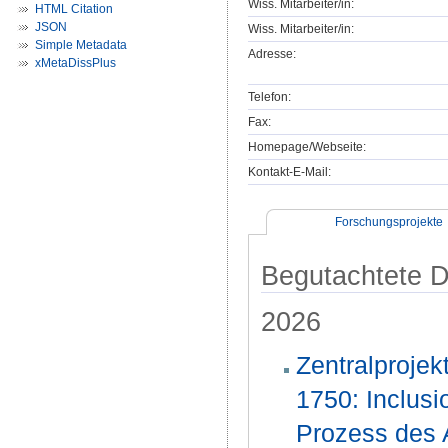
Wiss. Mitarbeiter/in:
HTML Citation
JSON
Wiss. Mitarbeiter/in:
Simple Metadata
Adresse:
xMetaDissPlus
Telefon:
Fax:
Homepage/Webseite:
Kontakt-E-Mail:
Forschungsprojekte
Begutachtete Dr
2026
Zentralprojek
1750: Inclusi
Prozess des