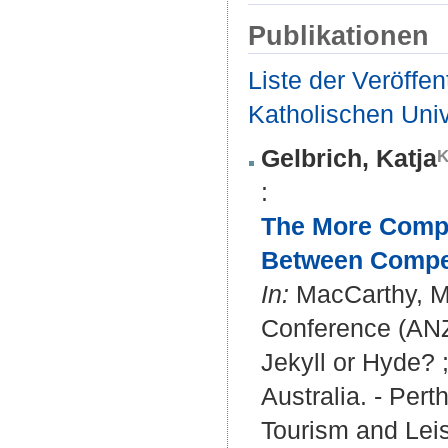
Publikationen
Liste der Veröffe
Katholischen Unive
Gelbrich, Katja
:
The More Compe
Between Compen
In:
MacCarthy, Ma
Conference (ANZ
Jekyll or Hyde?
Australia. - Per
Tourism and Leis