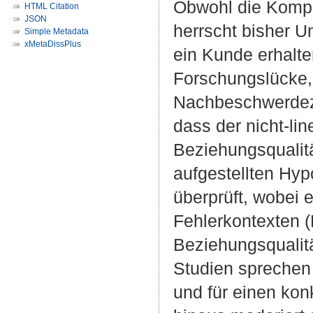
Obwohl die Kompe
HTML Citation
JSON
herrscht bisher 
Simple Metadata
xMetaDissPlus
ein Kunde erhalte
Forschungslücke, 
Nachbeschwerdezuf
dass der nicht-li
Beziehungsqualitä
aufgestellten Hy
überprüft, wobei 
Fehlerkontexten (
Beziehungsqualitä
Studien sprechen 
und für einen kon