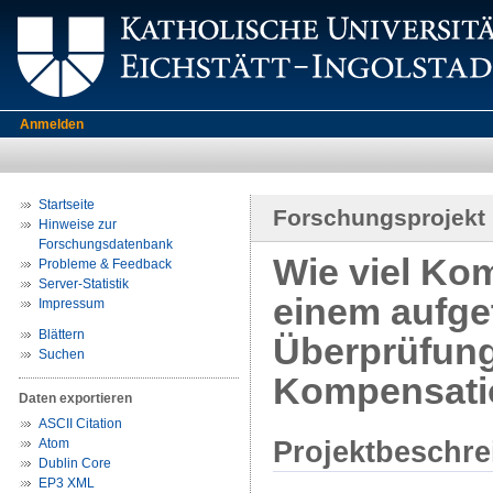
Anmelden
Startseite
Forschungsprojekt
Hinweise zur
Forschungsdatenbank
Wie viel Ko
Probleme & Feedback
Server-Statistik
einem aufge
Impressum
Blättern
Überprüfung 
Suchen
Kompensatio
Daten exportieren
ASCII Citation
Projektbeschr
Atom
Dublin Core
EP3 XML