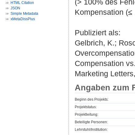
(> 100% des Fehl
HTML Citation
JSON
Kompensation (≤ 
Simple Metadata
xMetaDissPlus
Publiziert als:
Gelbrich, K.; Ros
Overcompensation
Compensation vs.
Marketing Letters,
Angaben zum F
Beginn des Projekts:
Projektstatus:
Projektleitung:
Beteiligte Personen:
Lehrstuhl/Institution: