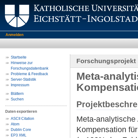
Anmelden
Startseite
Forschungsprojekt
Hinweise zur
Forschungsdatenbank
Meta-analyti
Probleme & Feedback
Server-Statistik
Kompensatio
Impressum
Blättern
Suchen
Projektbeschr
Daten exportieren
Meta-analytische A
ASCII Citation
Atom
Kompensation für 
Dublin Core
EP3 XML