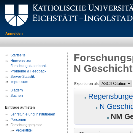
Anmelden
Forschungsp
Startseite
Hinweise zur
N Geschicht
Forschungsdatenbank
Probleme & Feedback
Server-Statistik
Impressum
Exportieren als
Blättern
Regensburger
Suchen
N Geschi
Einträge auflisten
Lehrstühle und Institutionen
NM Ges
Personen
Forschungsprojekte
Projekttitel