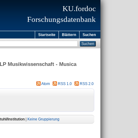
KU.fordoc
Forschungsdatenbank
Startseite
Blättern
Suchen
 LP Musikwissenschaft - Musica
Atom
RSS 1.0
RSS 2.0
uhl/Institution
|
Keine Gruppierung