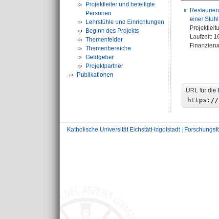
Projektleiter und beteiligte
Restaurier
Personen
einer Stuh
Lehrstühle und Einrichtungen
Projektleit
Beginn des Projekts
Laufzeit: 
Themenfelder
Finanzierun
Themenbereiche
Geldgeber
Projektpartner
Publikationen
URL für die
Katholische Universität Eichstätt-Ingolstadt | Forschungs