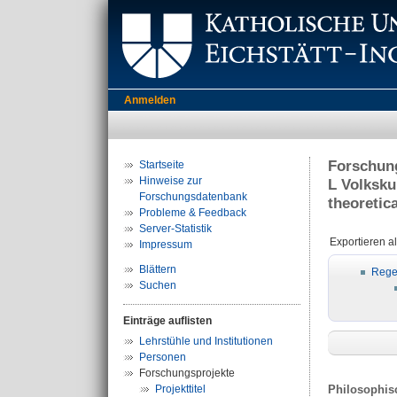
Anmelden
Forschung
Startseite
Hinweise zur
L Volksku
Forschungsdatenbank
theoretic
Probleme & Feedback
Server-Statistik
Exportieren a
Impressum
Blättern
Rege
Suchen
Einträge auflisten
Lehrstühle und Institutionen
Personen
Forschungsprojekte
Projekttitel
Philosophis