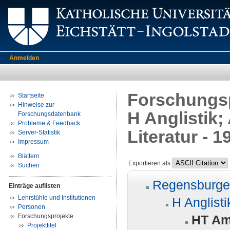
Anmelden
Forschungsp
Startseite
Hinweise zur
H Anglistik
Forschungsdatenbank
Probleme & Feedback
Literatur - 
Server-Statistik
Impressum
Blättern
Exportieren als
Suchen
Regensburger
Einträge auflisten
Lehrstühle und Institutionen
H Anglisti
Personen
Forschungsprojekte
HT Ame
Projekttitel