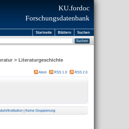
KU.fordoc
Forschungsdatenbank
Startseite
Blättern
Suchen
eratur > Literaturgeschichte
Atom
RSS 1.0
RSS 2.0
tuhl/Institution
|
Keine Gruppierung