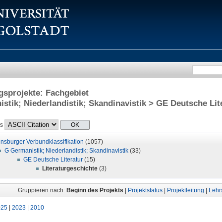
sprojekte: Fachgebiet
stik; Niederlandistik; Skandinavistik > GE Deutsche Lit
ls
nsburger Verbundklassifikation
(1057)
G Germanistik; Niederlandistik; Skandinavistik
(33)
GE Deutsche Literatur
(15)
Literaturgeschichte
(3)
Gruppieren nach:
Beginn des Projekts
|
Projektstatus
|
Projektleitung
|
Lehrs
025
|
2023
|
2010