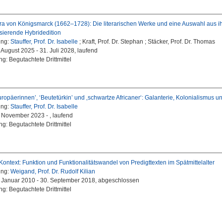
ra von Königsmarck (1662–1728): Die literarischen Werke und eine Auswahl aus i
isierende Hybridedition
ung:
Stauffer, Prof. Dr. Isabelle
; Kraft, Prof. Dr. Stephan ; Stäcker, Prof. Dr. Thomas
. August 2025 - 31. Juli 2028, laufend
g: Begutachtete Drittmittel
ropäerinnen’, ‘Beutetürkin’ und ‚schwartze Africaner‘: Galanterie, Kolonialismus 
ung:
Stauffer, Prof. Dr. Isabelle
. November 2023 - , laufend
g: Begutachtete Drittmittel
Kontext: Funktion und Funktionalitätswandel von Predigttexten im Spätmittelalter
ung:
Weigand, Prof. Dr. Rudolf Kilian
1. Januar 2010 - 30. September 2018, abgeschlossen
g: Begutachtete Drittmittel