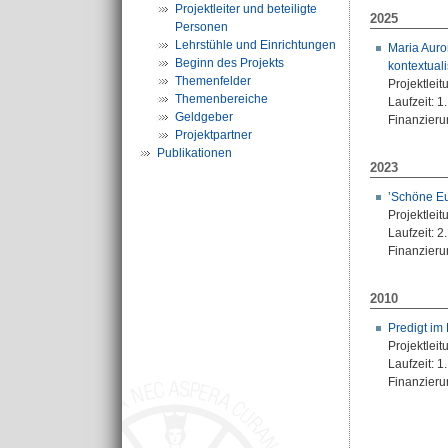
Projektleiter und beteiligte
2025
Personen
Lehrstühle und Einrichtungen
Maria Auro
Beginn des Projekts
kontextual
Themenfelder
Projektleit
Themenbereiche
Laufzeit: 1
Geldgeber
Finanzierun
Projektpartner
Publikationen
2023
’Schöne Eu
Projektleit
Laufzeit: 2
Finanzierun
2010
Predigt im 
Projektleit
Laufzeit: 
Finanzierun