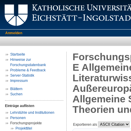
Anmelden
Forschungsp
Startseite
Hinweise zur
E Allgemein
Forschungsdatenbank
Probleme & Feedback
Literaturwis
Server-Statistik
Impressum
Außereuropä
Blättern
Suchen
Allgemeine 
Einträge auflisten
Theorien un
Lehrstühle und Institutionen
Personen
Forschungsprojekte
Exportieren als
Projekttitel