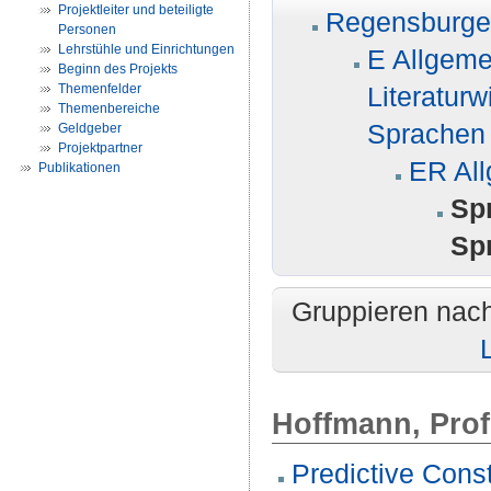
Projektleiter und beteiligte
Regensburger
Personen
Lehrstühle und Einrichtungen
E Allgeme
Beginn des Projekts
Themenfelder
Literatur
Themenbereiche
Sprachen 
Geldgeber
Projektpartner
ER All
Publikationen
Sp
Sp
Gruppieren nac
Hoffmann, Prof
Predictive Cons