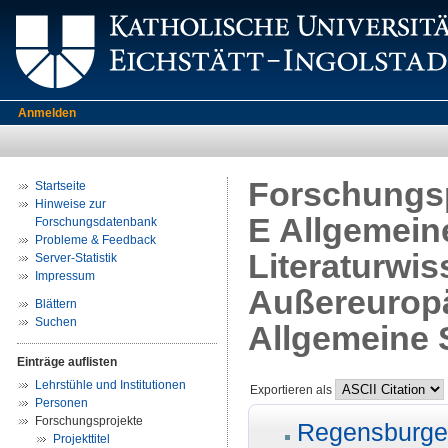
Anmelden
Forschungsp
Startseite
Hinweise zur
E Allgemein
Forschungsdatenbank
Probleme & Feedback
Literaturwis
Server-Statistik
Impressum
Außereuropä
Blättern
Suchen
Allgemeine 
Einträge auflisten
Lehrstühle und Institutionen
Exportieren als
Personen
Forschungsprojekte
Regensburger
Projekttitel