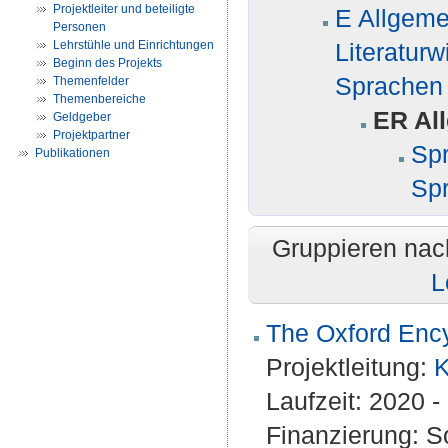
Projektleiter und beteiligte
E Allgeme
Personen
Lehrstühle und Einrichtungen
Literatur
Beginn des Projekts
Sprachen 
Themenfelder
Themenbereiche
ER Al
Geldgeber
Projektpartner
Spr
Publikationen
Sp
Gruppieren nac
L
The Oxford Ency
Projektleitung:
K
Laufzeit: 2020 -
Finanzierung: S