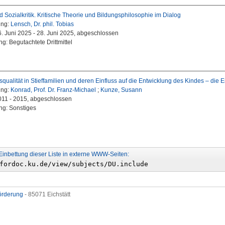
 Sozialkritik. Kritische Theorie und Bildungsphilosophie im Dialog
ung:
Lensch, Dr. phil. Tobias
26. Juni 2025 - 28. Juni 2025, abgeschlossen
g: Begutachtete Drittmittel
qualität in Stieffamilien und deren Einfluss auf die Entwicklung des Kindes – di
ung:
Konrad, Prof. Dr. Franz-Michael
;
Kunze, Susann
2011 - 2015, abgeschlossen
ng: Sonstiges
Einbettung dieser Liste in externe WWW-Seiten:
förderung
- 85071 Eichstätt