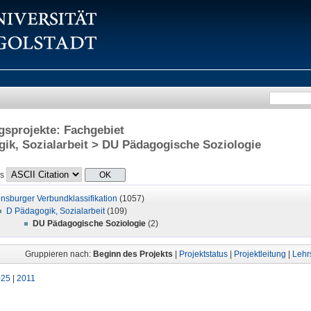
sprojekte: Fachgebiet
ik, Sozialarbeit > DU Pädagogische Soziologie
ls
nsburger Verbundklassifikation
(1057)
D Pädagogik, Sozialarbeit
(109)
DU Pädagogische Soziologie
(2)
Gruppieren nach:
Beginn des Projekts
|
Projektstatus
|
Projektleitung
|
Lehrs
025
|
2011