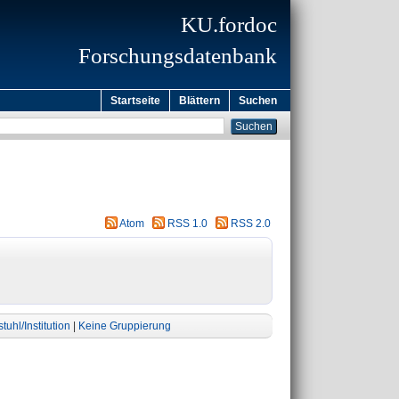
KU.fordoc
Forschungsdatenbank
Startseite
Blättern
Suchen
Atom
RSS 1.0
RSS 2.0
tuhl/Institution
|
Keine Gruppierung