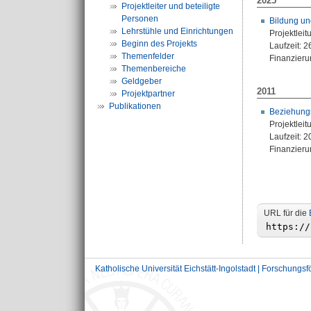
2025
Projektleiter und beteiligte
Personen
Bildung und
Lehrstühle und Einrichtungen
Projektleit
Beginn des Projekts
Laufzeit: 
Themenfelder
Finanzierun
Themenbereiche
Geldgeber
2011
Projektpartner
Publikationen
Beziehungs
Projektleit
Laufzeit: 
Finanzieru
URL für die
Katholische Universität Eichstätt-Ingolstadt | Forschungs