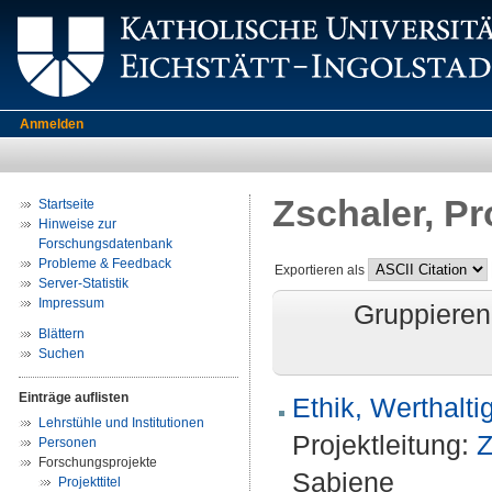
Anmelden
Zschaler, Pr
Startseite
Hinweise zur
Forschungsdatenbank
Probleme & Feedback
Exportieren als
Server-Statistik
Impressum
Gruppieren
Blättern
Suchen
Einträge auflisten
Ethik, Werthalt
Lehrstühle und Institutionen
Projektleitung:
Z
Personen
Forschungsprojekte
Sabiene
Projekttitel