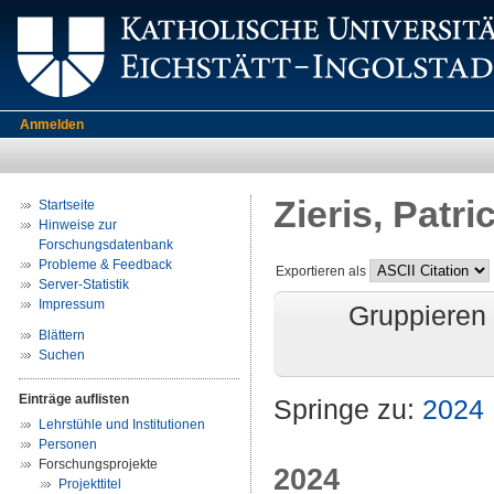
Anmelden
Zieris, Patri
Startseite
Hinweise zur
Forschungsdatenbank
Probleme & Feedback
Exportieren als
Server-Statistik
Impressum
Gruppieren
Blättern
Suchen
Einträge auflisten
Springe zu:
2024
Lehrstühle und Institutionen
Personen
Forschungsprojekte
2024
Projekttitel