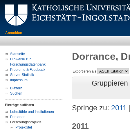
Anmelden
Dorrance, D
Startseite
Hinweise zur
Forschungsdatenbank
Probleme & Feedback
Exportieren als
Server-Statistik
Impressum
Gruppieren
Blättern
Suchen
Einträge auflisten
Springe zu:
2011
Lehrstühle und Institutionen
Personen
Forschungsprojekte
2011
Projekttitel