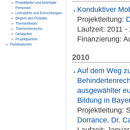
Projektleiter und beteiligte
Konduktiver Mob
Personen
Lehrstühle und Einrichtungen
Projektleitung:
D
Beginn des Projekts
Themenfelder
Laufzeit: 2011 
Themenbereiche
Geldgeber
Finanzierung: A
Projektpartner
Publikationen
2010
Auf dem Weg zur
Behindertenrech
ausgewählter eu
Bildung in Baye
Projektleitung:
S
Dorrance, Dr. 
Laufzeit: Janua